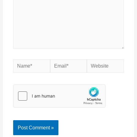
Name*
Email*
Website