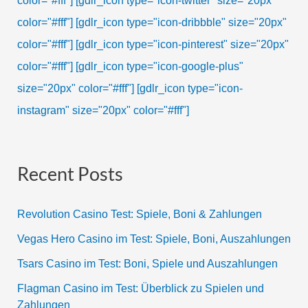
color="#fff"]
[gdlr_icon type="icon-twitter" size="20px"
color="#fff"]
[gdlr_icon type="icon-dribbble" size="20px"
color="#fff"]
[gdlr_icon type="icon-pinterest" size="20px"
color="#fff"]
[gdlr_icon type="icon-google-plus"
size="20px" color="#fff"]
[gdlr_icon type="icon-
instagram" size="20px" color="#fff"]
Recent Posts
Revolution Casino Test: Spiele, Boni & Zahlungen
Vegas Hero Casino im Test: Spiele, Boni, Auszahlungen
Tsars Casino im Test: Boni, Spiele und Auszahlungen
Flagman Casino im Test: Überblick zu Spielen und
Zahlungen