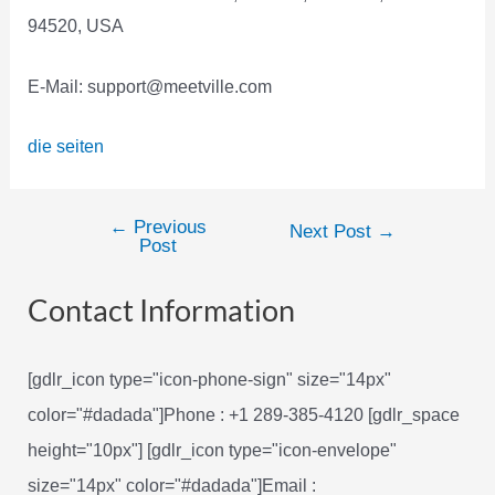
94520, USA
E-Mail: support@meetville.com
die seiten
←
Previous
Post
Next Post
→
Post
navigation
Contact Information
[gdlr_icon type="icon-phone-sign" size="14px"
color="#dadada"]Phone : +1 289-385-4120 [gdlr_space
height="10px"] [gdlr_icon type="icon-envelope"
size="14px" color="#dadada"]Email :