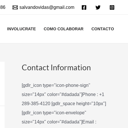
886
salvandovidas@gmail.com
INVOLUCRATE
COMO COLABORAR
CONTACTO
Contact Information
[gdlr_icon type="icon-phone-sign"
size="14px" color="#dadada"]Phone : +1
289-385-4120 [gdlr_space height="10px"]
[gdlr_icon type="icon-envelope"
size="14px" color="#dadada"]Email :