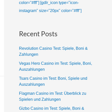
color="#fff"]
[gdlr_icon type="icon-
instagram" size="20px" color="#fff"]
Recent Posts
Revolution Casino Test: Spiele, Boni &
Zahlungen
Vegas Hero Casino im Test: Spiele, Boni,
Auszahlungen
Tsars Casino im Test: Boni, Spiele und
Auszahlungen
Flagman Casino im Test: Überblick zu
Spielen und Zahlungen
Gizbo Casino im Test: Spiele, Boni &