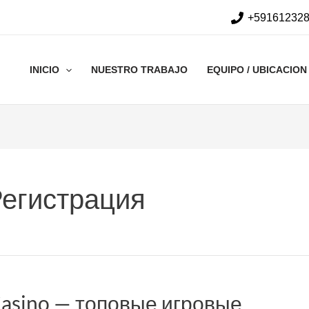
+59161232
INICIO
NUESTRO TRABAJO
EQUIPO / UBICACION
Регистрация
Casino — топовые игровые