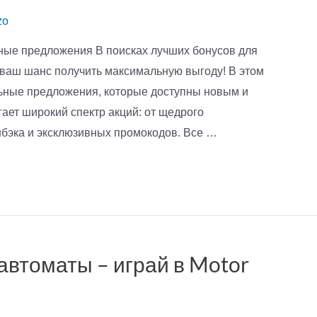
zo
дные предложения В поисках лучших бонусов для
 ваш шанс получить максимальную выгоду! В этом
ьные предложения, которые доступны новым и
ает широкий спектр акций: от щедрого
шбэка и эксклюзивных промокодов. Все …
автоматы – играй в Motor