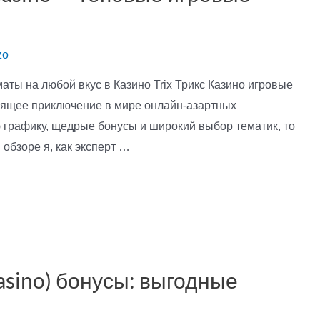
zo
маты на любой вкус в Казино Trix Трикс Казино игровые
тоящее приключение в мире онлайн-азартных
 графику, щедрые бонусы и широкий выбор тематик, то
м обзоре я, как эксперт …
asino) бонусы: выгодные