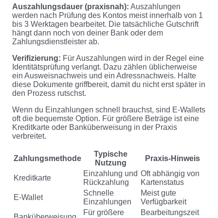
Auszahlungsdauer (praxisnah):
Auszahlungen
werden nach Prüfung des Kontos meist innerhalb von 1
bis 3 Werktagen bearbeitet. Die tatsächliche Gutschrift
hängt dann noch von deiner Bank oder dem
Zahlungsdienstleister ab.
Verifizierung:
Für Auszahlungen wird in der Regel eine
Identitätsprüfung verlangt. Dazu zählen üblicherweise
ein Ausweisnachweis und ein Adressnachweis. Halte
diese Dokumente griffbereit, damit du nicht erst später in
den Prozess rutschst.
Wenn du Einzahlungen schnell brauchst, sind E-Wallets
oft die bequemste Option. Für größere Beträge ist eine
Kreditkarte oder Banküberweisung in der Praxis
verbreitet.
Typische
Zahlungsmethode
Praxis-Hinweis
Nutzung
Einzahlung und
Oft abhängig von
Kreditkarte
Rückzahlung
Kartenstatus
Schnelle
Meist gute
E-Wallet
Einzahlungen
Verfügbarkeit
Für größere
Bearbeitungszeit
Banküberweisung