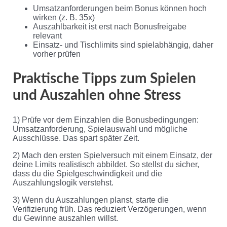
Umsatzanforderungen beim Bonus können hoch
wirken (z. B. 35x)
Auszahlbarkeit ist erst nach Bonusfreigabe
relevant
Einsatz- und Tischlimits sind spielabhängig, daher
vorher prüfen
Praktische Tipps zum Spielen
und Auszahlen ohne Stress
1) Prüfe vor dem Einzahlen die Bonusbedingungen:
Umsatzanforderung, Spielauswahl und mögliche
Ausschlüsse. Das spart später Zeit.
2) Mach den ersten Spielversuch mit einem Einsatz, der
deine Limits realistisch abbildet. So stellst du sicher,
dass du die Spielgeschwindigkeit und die
Auszahlungslogik verstehst.
3) Wenn du Auszahlungen planst, starte die
Verifizierung früh. Das reduziert Verzögerungen, wenn
du Gewinne auszahlen willst.