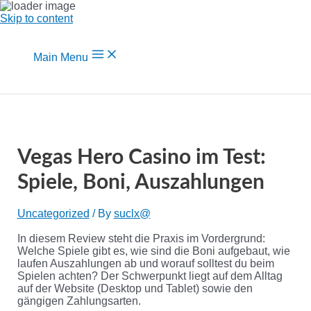
Skip to content
Main Menu
Vegas Hero Casino im Test:
Spiele, Boni, Auszahlungen
Uncategorized
/ By
suclx@
In diesem Review steht die Praxis im Vordergrund:
Welche Spiele gibt es, wie sind die Boni aufgebaut, wie
laufen Auszahlungen ab und worauf solltest du beim
Spielen achten? Der Schwerpunkt liegt auf dem Alltag
auf der Website (Desktop und Tablet) sowie den
gängigen Zahlungsarten.