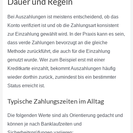
Dauer und Regeln
Bei Auszahlungen ist meistens entscheidend, ob das
Konto verifiziert ist und ob die Zahlungsart konsistent
zur Einzahlung gewählt wird. In der Praxis kann es sein,
dass verde Zahlungen bevorzugt an die gleiche
Methode zurückführt, die auch für die Einzahlung
genutzt wurde. Wer zum Beispiel erst mit einer
Kreditkarte einzahlt, bekommt Auszahlungen häufig
wieder dorthin zurück, zumindest bis ein bestimmter
Status erreicht ist.
Typische Zahlungszeiten im Alltag
Die folgenden Werte sind als Orientierung gedacht und
können je nach Banklaufzeiten und
Sicherheitsprüfungen variieren: