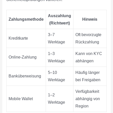
Auszahlung
Zahlungsmethode
Hinweis
(Richtwert)
3–7
Oft bevorzugte
Kreditkarte
Werktage
Rückzahlung
1–3
Kann von KYC
Online-Zahlung
Werktage
abhängen
5–10
Häufig länger
Banküberweisung
Werktage
bei Freigaben
Verfügbarkeit
1–2
Mobile Wallet
abhängig von
Werktage
Region