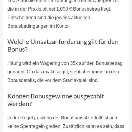
200% auf die erste Einzahlung, mit einer Obergrenze,
die in der Praxis oft bei 1.000 € Bonusbetrag liegt.
Entscheidend sind die jeweils aktuellen
Bonusbedingungen im Konto.
Welche Umsatzanforderung gilt für den
Bonus?
Häufig wird ein Wagering von 35x auf den Bonusbetrag
genannt. Ob das exakt so gilt, steht aber immer in den
Bonusdetails, die vor dem Start aktuell sind.
Können Bonusgewinne ausgezahlt
werden?
In der Regel ja, wenn der Bonusumsatz erfüllt ist und
keine Sperrregeln greifen. Zusätzlich kann es sein, dass