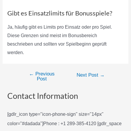
Gibt es Einsatzlimits für Bonusspiele?
Ja, häufig gibt es Limits pro Einsatz oder pro Spiel.
Diese Grenzen sind meist im Bonusbereich
beschrieben und sollten vor Spielbeginn geprüft
werden.
←
Previous
Post
Next Post
→
Post
navigation
Contact Information
[gdlr_icon type="icon-phone-sign" size="14px"
color="#dadada"]Phone : +1 289-385-4120 [gdlr_space