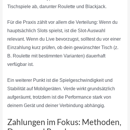
Tischspiele ab, darunter Roulette und Blackjack.
Für die Praxis zählt vor allem die Verteilung: Wenn du
hauptsächlich Slots spielst, ist die Slot-Auswahl
relevant. Wenn du Live bevorzugst, solltest du vor einer
Einzahlung kurz prüfen, ob dein gewünschter Tisch (z.
B. Roulette mit bestimmten Varianten) dauerhaft
verfügbar ist.
Ein weiterer Punkt ist die Spielgeschwindigkeit und
Stabilität auf Mobilgeräten. Verde wirkt grundsätzlich
aufgeräumt, trotzdem ist die Performance stark von
deinem Gerät und deiner Verbindung abhängig.
Zahlungen im Fokus: Methoden,