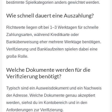
bestimmte Spielkategorien anders gewichtet werden.
Wie schnell dauert eine Auszahlung?
Richtwerte liegen oft bei 1–3 Werktagen für schnelle
Zahlungsarten, während Kreditkarte oder
Banküberweisung eher mehrere Werktage benötigen.
Verifizierung und Banklaufzeiten spielen dabei eine
große Rolle.
Welche Dokumente werden für die
Verifizierung benötigt?
Typisch sind ein Ausweisdokument und ein Nachweis
der Adresse. Welche Dokumente genau akzeptiert
werden, siehst du im Kontobereich und in den
Anforderungen zur Verifizierung.