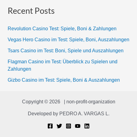
Recent Posts
Revolution Casino Test: Spiele, Boni & Zahlungen
Vegas Hero Casino im Test: Spiele, Boni, Auszahlungen
Tsars Casino im Test: Boni, Spiele und Auszahlungen
Flagman Casino im Test: Überblick zu Spielen und
Zahlungen
Gizbo Casino im Test: Spiele, Boni & Auszahlungen
Copyright © 2026 | non-profit-organization
Developed by
PEDRO A. VARGAS L.