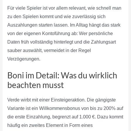
Für viele Spieler ist vor allem relevant, wie schnell man
zu den Spielen kommt und wie zuverlässig sich
Auszahlungen starten lassen. Im Alltag hängt das stark
von der eigenen Kontoführung ab: Wer persönliche
Daten früh vollständig hinterlegt und die Zahlungsart
sauber auswählt, vermeidet in der Regel
Verzögerungen.
Boni im Detail: Was du wirklich
beachten musst
Verde wirbt mit einer Einsteigeraktion. Die gängigste
Variante ist ein Willkommensbonus von bis zu 200% auf
die erste Einzahlung, begrenzt auf 1.000 €. Dazu kommt
häufig ein zweites Element in Form eines