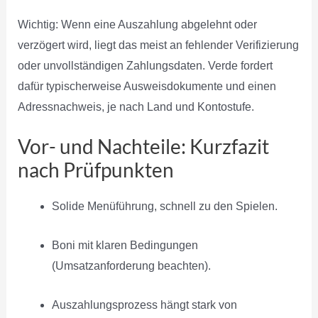
Wichtig: Wenn eine Auszahlung abgelehnt oder
verzögert wird, liegt das meist an fehlender Verifizierung
oder unvollständigen Zahlungsdaten. Verde fordert
dafür typischerweise Ausweisdokumente und einen
Adressnachweis, je nach Land und Kontostufe.
Vor- und Nachteile: Kurzfazit
nach Prüfpunkten
Solide Menüführung, schnell zu den Spielen.
Boni mit klaren Bedingungen
(Umsatzanforderung beachten).
Auszahlungsprozess hängt stark von