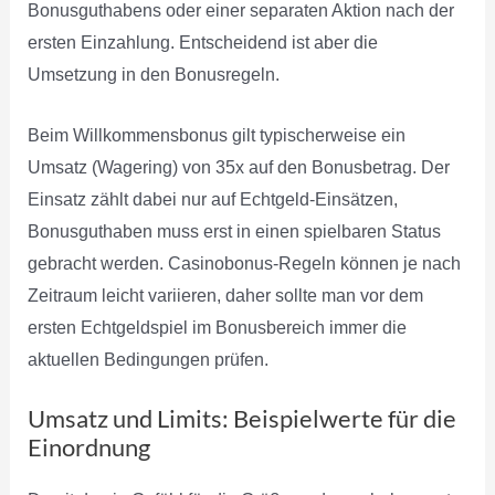
Bonusguthabens oder einer separaten Aktion nach der
ersten Einzahlung. Entscheidend ist aber die
Umsetzung in den Bonusregeln.
Beim Willkommensbonus gilt typischerweise ein
Umsatz (Wagering) von 35x auf den Bonusbetrag. Der
Einsatz zählt dabei nur auf Echtgeld-Einsätzen,
Bonusguthaben muss erst in einen spielbaren Status
gebracht werden. Casinobonus-Regeln können je nach
Zeitraum leicht variieren, daher sollte man vor dem
ersten Echtgeldspiel im Bonusbereich immer die
aktuellen Bedingungen prüfen.
Umsatz und Limits: Beispielwerte für die
Einordnung