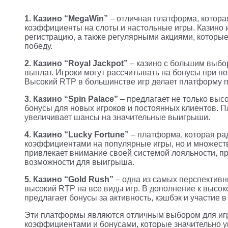
1. Казино “MegaWin”
– отличная платформа, котора
коэффициенты на слоты и настольные игры. Казино
регистрацию, а также регулярными акциями, которы
победу.
2. Казино “Royal Jackpot”
– казино с большим выбо
выплат. Игроки могут рассчитывать на бонусы при п
Высокий RTP в большинстве игр делает платформу пр
3. Казино “Spin Palace”
– предлагает не только выс
бонусы для новых игроков и постоянных клиентов. П
увеличивает шансы на значительные выигрыши.
4. Казино “Lucky Fortune”
– платформа, которая ра
коэффициентами на популярные игры, но и множест
привлекает внимание своей системой лояльности, п
возможности для выигрыша.
5. Казино “Gold Rush”
– одна из самых перспектив
высокий RTP на все виды игр. В дополнение к высок
предлагает бонусы за активность, кэшбэк и участие 
Эти платформы являются отличным выбором для игр
коэффициентами и бонусами, которые значительно 