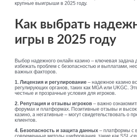
крупные выигрыши в 2025 году.
Как выбрать надежн
игры в 2025 году
Выбор надежного онлайн казино – ключевая задача д
избежать проблем с безопасностью и выплатами, не
важных факторов.
1. Лицензия и регулирование
– надежное казино в
регулирующих органов, таких как MGA или UKGC. Это
честные и прозрачные условия для игроков.
2. Репутация и отзывы игроков
– важно ознакомит
форумах и платформах. Позитивные отзывы и высок
казино, а негативные – могут свидетельствовать о 
клиентов.
4. Безопасность и защита данных
– платформы с в
современные методы шифрования, такие как SSL-сер