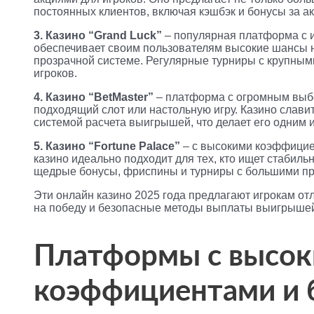
постоянных клиентов, включая кэшбэк и бонусы за ак
3. Казино “Grand Luck”
– популярная платформа с и
обеспечивает своим пользователям высокие шансы 
прозрачной системе. Регулярные турниры с крупны
игроков.
4. Казино “BetMaster”
– платформа с огромным выбо
подходящий слот или настольную игру. Казино слави
системой расчета выигрышей, что делает его одним 
5. Казино “Fortune Palace”
– с высокими коэффициен
казино идеально подходит для тех, кто ищет стабил
щедрые бонусы, фриспины и турниры с большими п
Эти онлайн казино 2025 года предлагают игрокам о
на победу и безопасные методы выплаты выигрыше
Платформы с высо
коэффициентами и 