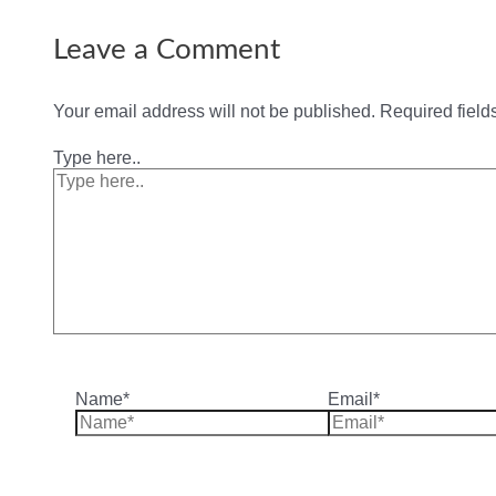
Leave a Comment
Your email address will not be published.
Required fiel
Type here..
Name*
Email*