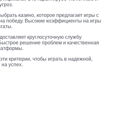
гроз.
ыбрать казино, которое предлагает игры с
 на победу. Высокие коэффициенты на игры
таты.
доставляет круглосуточную службу
. Быстрое решение проблем и качественная
латформы.
эти критерии, чтобы играть в надежной,
на успех.