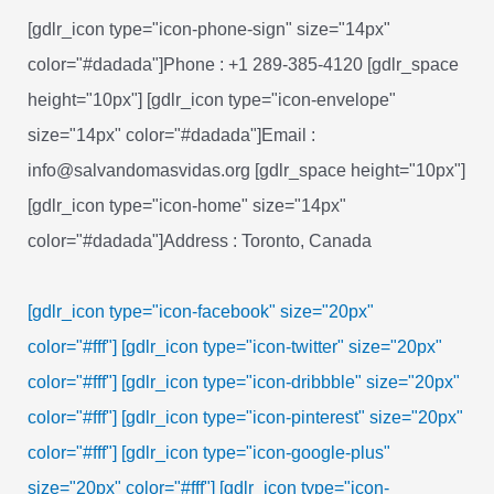
25000
[gdlr_icon type="icon-phone-sign" size="14px"
Обзор
color="#dadada"]Phone : +1 289-385-4120 [gdlr_space
и
height="10px"] [gdlr_icon type="icon-envelope"
отзывы
size="14px" color="#dadada"]Email :
о
info@salvandomasvidas.org [gdlr_space height="10px"]
1xbet.
[gdlr_icon type="icon-home" size="14px"
Ставки
color="#dadada"]Address : Toronto, Canada
на
футбол,
[gdlr_icon type="icon-facebook" size="20px"
теннис,
color="#fff"]
[gdlr_icon type="icon-twitter" size="20px"
бокс.
Вход
color="#fff"]
[gdlr_icon type="icon-dribbble" size="20px"
на
color="#fff"]
[gdlr_icon type="icon-pinterest" size="20px"
1
color="#fff"]
[gdlr_icon type="icon-google-plus"
Икс
size="20px" color="#fff"]
[gdlr_icon type="icon-