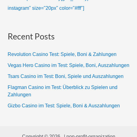
Бе
instagram" size="20px" color="#fff"]
Recent Posts
Revolution Casino Test: Spiele, Boni & Zahlungen
Vegas Hero Casino im Test: Spiele, Boni, Auszahlungen
Tsars Casino im Test: Boni, Spiele und Auszahlungen
Flagman Casino im Test: Überblick zu Spielen und
Zahlungen
Gizbo Casino im Test: Spiele, Boni & Auszahlungen
Copyright © 2026 | non-profit-organization