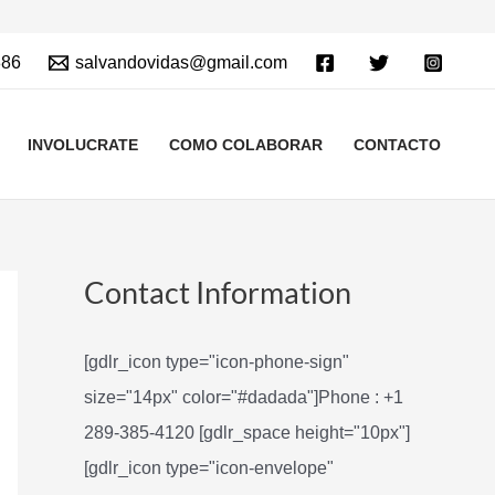
886
salvandovidas@gmail.com
INVOLUCRATE
COMO COLABORAR
CONTACTO
Contact Information
[gdlr_icon type="icon-phone-sign"
size="14px" color="#dadada"]Phone : +1
289-385-4120 [gdlr_space height="10px"]
[gdlr_icon type="icon-envelope"