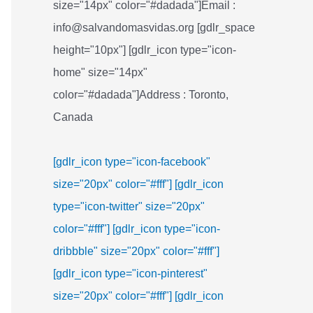
size="14px" color="#dadada"]Email :
info@salvandomasvidas.org [gdlr_space
height="10px"] [gdlr_icon type="icon-
home" size="14px"
color="#dadada"]Address : Toronto,
Canada
[gdlr_icon type="icon-facebook"
size="20px" color="#fff"]
[gdlr_icon
type="icon-twitter" size="20px"
color="#fff"]
[gdlr_icon type="icon-
dribbble" size="20px" color="#fff"]
[gdlr_icon type="icon-pinterest"
size="20px" color="#fff"]
[gdlr_icon