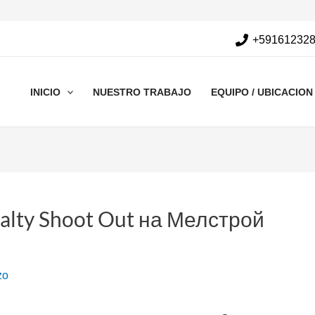
+59161232
INICIO
NUESTRO TRABAJO
EQUIPO / UBICACION
alty Shoot Out на Мелстрой
zo