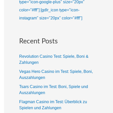
type="icon-google-plus" size="20px"
color="#fff"]
[gdlr_icon type="icon-
instagram" size="20px" color="#fff"]
Recent Posts
Revolution Casino Test: Spiele, Boni &
Zahlungen
Vegas Hero Casino im Test: Spiele, Boni,
Auszahlungen
Tsars Casino im Test: Boni, Spiele und
Auszahlungen
Flagman Casino im Test: Überblick zu
Spielen und Zahlungen