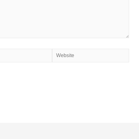
Website