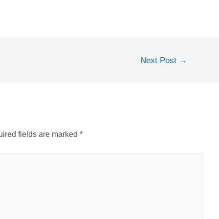
Next Post
→
ired fields are marked
*