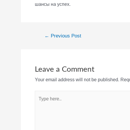
шансы на успех.
Post
←
Previous Post
navigation
Leave a Comment
Your email address will not be published.
Requ
Type
here..