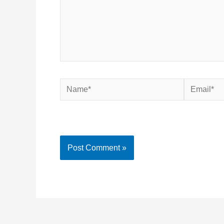
Name*
Email*