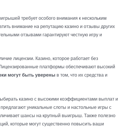
ыигрышей требует особого внимания к нескольким
атить внимание на репутацию казино и отзывы других
ельными отзывами гарантируют честную игру и
чие лицензии. Казино, которое работает без
. Лицензированные платформы обеспечивают высокий
оки могут быть уверены
в том, что их средства и
выбирать казино с высокими коэффициентами выплат и
предлагают уникальные слоты и настольные игры с
еличивает шансы на крупный выигрыш. Также полезно
кций, которые могут существенно повысить ваши