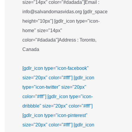
size="14px" color="#dadada"]Email :
info@salvandomasvidas.org [gdlr_space
height="10px"] [gdlr_icon type="icon-
home" size="14px"
color="#dadada"]Address : Toronto,
Canada
[gdlr_icon type="icon-facebook"
size="20px" color="#fff"]
[gdlr_icon
type="icon-twitter" size="20px"
color="#fff"]
[gdlr_icon type="icon-
dribbble" size="20px" color="#fff"]
[gdlr_icon type="icon-pinterest"
size="20px" color="#fff"]
[gdlr_icon