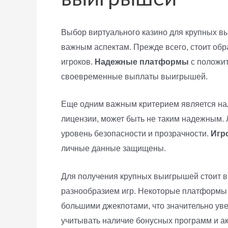
Выбор виртуального казино для крупных в
важным аспектам. Прежде всего, стоит обр
игроков.
Надежные платформы
с положит
своевременные выплаты выигрышей.
Еще одним важным критерием является нали
лицензии, может быть не таким надежным
уровень безопасности и прозрачности.
Игр
личные данные защищены.
Для получения крупных выигрышей стоит 
разнообразием игр. Некоторые платформы 
большими джекпотами, что значительно ув
учитывать наличие бонусных программ и а