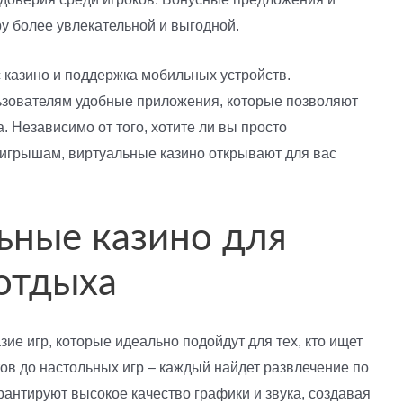
ру более увлекательной и выгодной.
 казино и поддержка мобильных устройств.
зователям удобные приложения, которые позволяют
. Независимо от того, хотите ли вы просто
ыигрышам, виртуальные казино открывают для вас
ьные казино для
отдыха
ие игр, которые идеально подойдут для тех, кто ищет
тов до настольных игр – каждый найдет развлечение по
нтируют высокое качество графики и звука, создавая