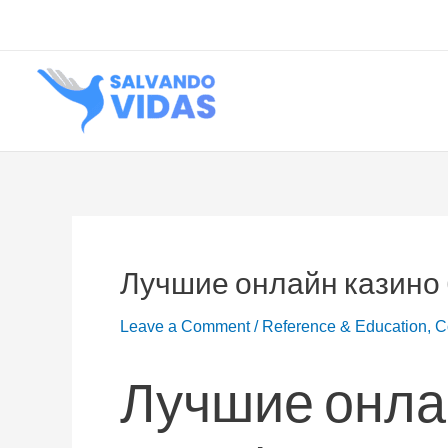
Skip
to
content
Лучшие онлайн казино 
Leave a Comment
/
Reference & Education, C
Лучшие онла