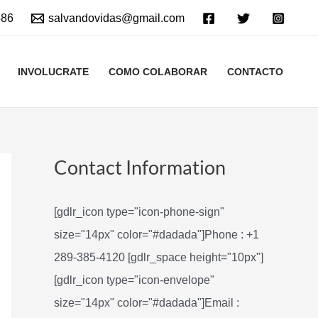
886
salvandovidas@gmail.com
INVOLUCRATE
COMO COLABORAR
CONTACTO
Contact Information
[gdlr_icon type="icon-phone-sign"
size="14px" color="#dadada"]Phone : +1
289-385-4120 [gdlr_space height="10px"]
[gdlr_icon type="icon-envelope"
size="14px" color="#dadada"]Email :