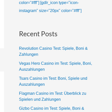
color="#fff"]
[gdlr_icon type="icon-
instagram" size="20px" color="#fff"]
Recent Posts
Revolution Casino Test: Spiele, Boni &
Zahlungen
Vegas Hero Casino im Test: Spiele, Boni,
Auszahlungen
Tsars Casino im Test: Boni, Spiele und
Auszahlungen
Flagman Casino im Test: Überblick zu
Spielen und Zahlungen
Gizbo Casino im Test: Spiele, Boni &